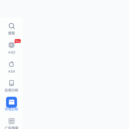
实时榜单
如何使用？
实时榜单
搜索
实时榜单
全球榜单分析
上升/下降榜单
ASO
榜单更新监测
苹果热搜榜
ASA
精品推荐
搜索指数榜
应用分析
下载/收入榜
活跃用户榜单
市场分析
Steam榜单
Playstation 榜单
广告情报