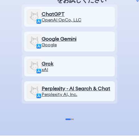
ChatGPT
OpenAI OpCo, LLC
Google Gemini
Google
Grok
xAI
Perplexity - AI Search & Chat
Perplexity AI, Inc.