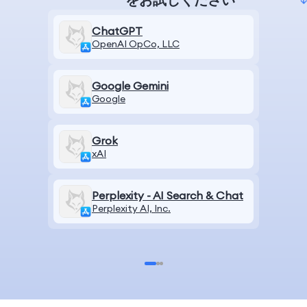
ChatGPT
OpenAI OpCo, LLC
Google Gemini
Google
Grok
xAI
Perplexity - AI Search & Chat
Perplexity AI, Inc.