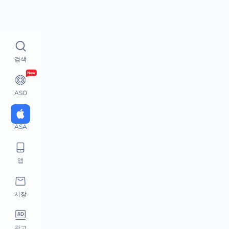
TOP 입찰 어플
어떻게
입찰 키워드 분석
검색
ASA
CPP
ASO
입찰 시장
TOP 입찰 어플
ASA
TOP 입찰 키워드
광고 배치
CPPs
앱
스마트 광고 플랫폼
시장
광고