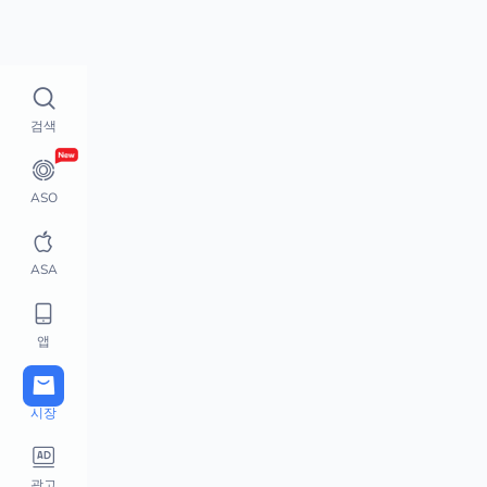
추천 앱
어떻게 작동하
실시간 랭킹
검색
실시간 랭킹
글로벌 차트 분석
상승 및 하락 순위
ASO
차트 모니터
App Store 핫 서치 랭킹
ASA
추천 앱
상위 키워드
앱
다운로드 / 수익 차트
활성 사용자 순위
시장
Steam 차트
Playstation 차트
광고