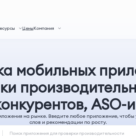
есурсы
Цены
Компания
ка мобильных прил
ки производительн
конкурентов, ASO-и
ложения на рынке. Введите любое приложение, чтобы
слов и рекомендации по росту.