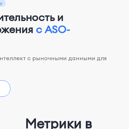
у
тельность и
ожения
с ASO-
интеллект с рыночными данными для
Метрики в