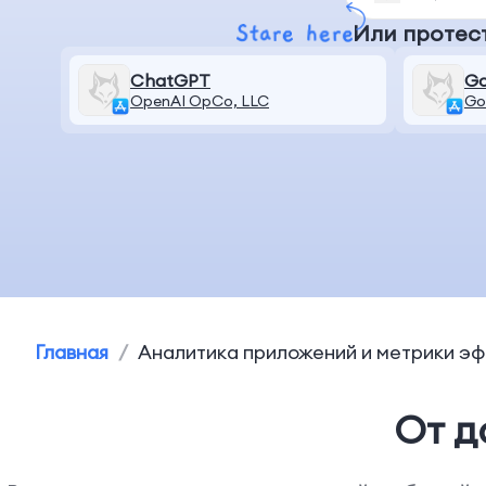
Или протес
ChatGPT
Go
OpenAI OpCo, LLC
Go
Главная
/
Аналитика приложений и метрики э
От д