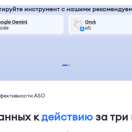
тируйте инструмент с нашими рекомендуе
ogle Gemini
Grok
ogle
xAI
ффективности ASO
анных к
действию
за три