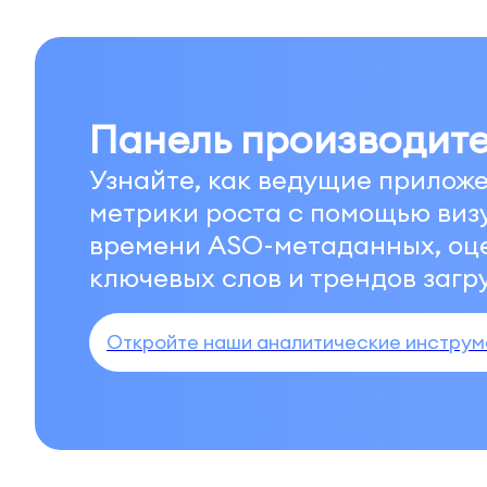
Панель производит
Узнайте, как ведущие прилож
метрики роста с помощью виз
времени ASO-метаданных, оце
ключевых слов и трендов загру
Откройте наши аналитические инструм