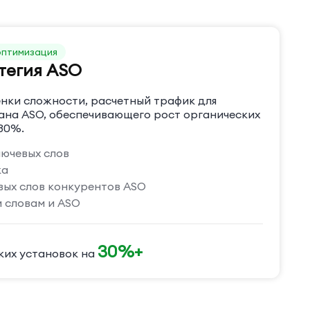
оптимизация
тегия ASO
енки сложности, расчетный трафик для
ана ASO, обеспечивающего рост органических
 30%.
ючевых слов
ка
ых слов конкурентов ASO
 словам и ASO
30%+
ких установок на