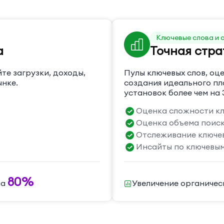
Ключевые слова и 
а
Точная стра
те загрузки, доходы,
Пулы ключевых слов, оц
ынке.
создания идеального пл
установок более чем на
Оценка сложности кл
Оценка объема поис
Отслеживание ключев
Инсайты по ключевым
80%
на
Увеличение органичес