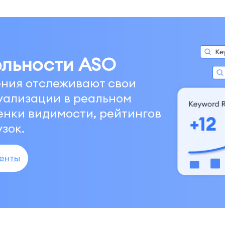
ельности ASO
ения отслеживают свои
уализации в реальном
нки видимости, рейтингов
зок.
енты