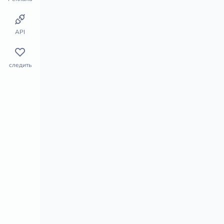
Чарты Steam
Чарты Playstation
API
Монитор магазина
Сегмент рынка
следить